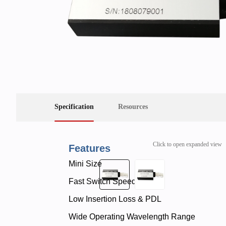
Specification
Resources
Click to open expanded view
Features
Mini Size
Fast Switch Speed
Low Insertion Loss & PDL
Wide Operating Wavelength Range