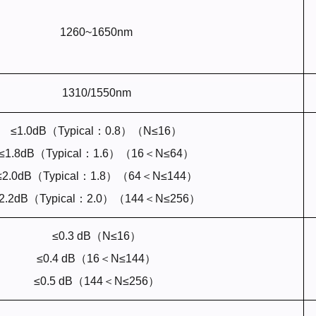
1260~1650nm
1310/1550nm
≤1.0dB（Typical：0.8）（N≤16）
≤1.8dB（Typical：1.6）（16＜N≤64）
≤2.0dB（Typical：1.8）（64＜N≤144）
2.2dB（Typical：2.0）（144＜N≤256）
≤
0.
3 dB（N≤16）
≤
0.
4 dB（16＜N≤144）
≤
0.
5 dB（144＜N≤256）