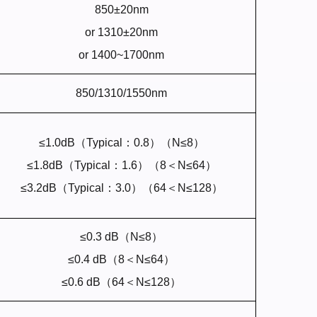
850±20nm
or 1310±20nm
or 1400~1700nm
850/1310/1550nm
≤1.0dB（Typical：0.8）（N≤8）
≤1.8dB（Typical：1.6）（8＜N≤64）
≤3.2dB（Typical：3.0）（64＜N≤128）
≤
0.
3 dB（N≤8）
≤
0.
4 dB（8＜N≤64）
≤
0.
6 dB（64＜N≤128）