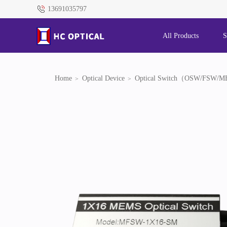
13691035797
All Products
S
Home
Optical Device
Optical Switch（OSW/FSW/