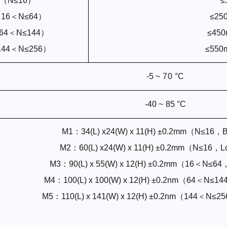
A（N≤16）
≤
（16＜N≤64）
≤25
64＜N≤144）
≤45
144＜N≤256）
≤55
-5
~
70
°C
-40
~
85
°C
M1：34(L) x24(W) x 11(H) ±0.2mm（N≤16，B
M2：60(L) x24(W) x 11(H) ±0.2mm（N≤16，L
M3：90(L) x 55(W) x 12(H) ±0.2mm（16＜N≤64
M4：100(L) x 100(W) x 12(H) ±0.2nm（64＜N≤1
M5：110(L) x 141(W) x 12(H) ±0.2nm（144＜N≤2