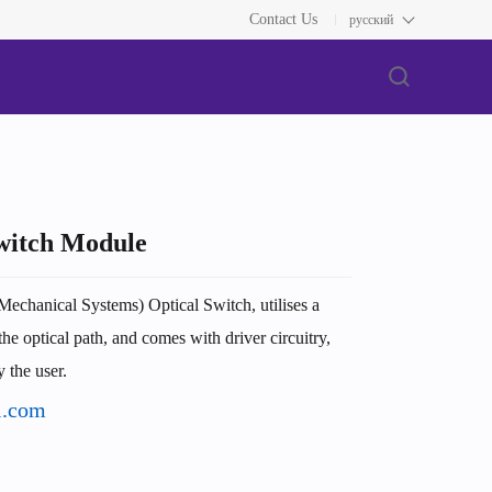
Contact Us
русский
witch Module
chanical Systems) Optical Switch, utilises a
the optical path, and comes with driver circuitry,
 the user.
l.com