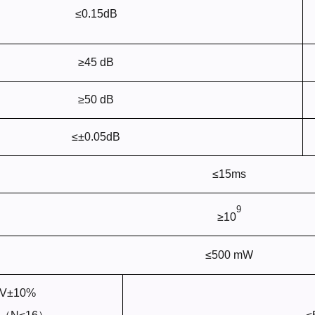
≤0.15dB
≥45 dB
≥50 dB
≤±0.05dB
≤15ms
9
≥10
≤500 mW
V±10%