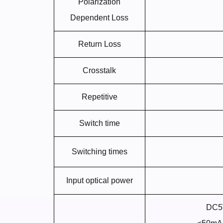
Polarization
Dependent Loss
Return Loss
Crosstalk
Repetitive
Switch time
Switching times
Input optical power
DC5