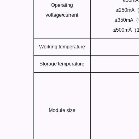
≤50m
Operating
≤250mA
voltage/current
≤350mA（
≤500mA（
Working temperature
Storage temperature
Module size