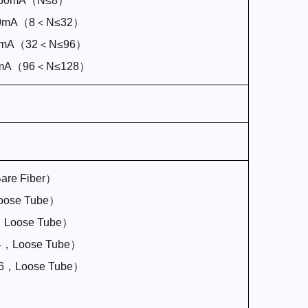
50mA（N≤8）
0mA（8＜N≤32）
0mA（32＜N≤96）
0mA（96＜N≤128）
are Fiber）
oose Tube）
，Loose Tube）
44，Loose Tube）
56，Loose Tube）