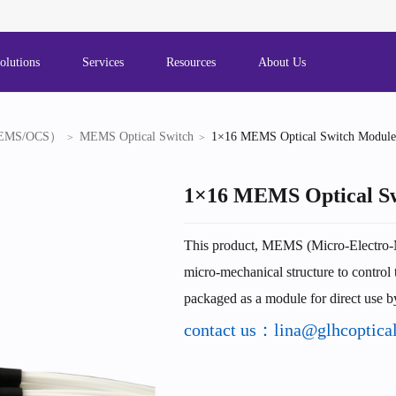
olutions
Services
Resources
About Us
MEMS/OCS）
MEMS Optical Switch
1×16 MEMS Optical Switch Module
1×16 MEMS Optical S
This product, MEMS (Micro-Electro-Me
micro-mechanical structure to control 
packaged as a module for direct use by
contact us：lina@glhcoptica